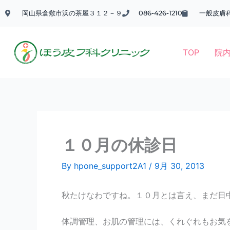
内
岡山県倉敷市浜の茶屋３１２－９
086-426-1210
一般皮膚
容
を
ス
TOP
院
キ
ッ
プ
１０月の休診日
By
hpone_support2A1
/
9月 30, 2013
秋たけなわですね。１０月とは言え、まだ日
体調管理、お肌の管理には、くれぐれもお気