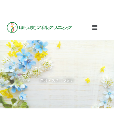
内
容
を
ス
メ
キ
ニ
ッ
ュ
プ
ー
医師・スタッフ紹介