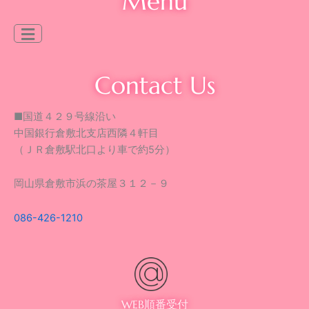
Menu
Contact Us
■国道４２９号線沿い
中国銀行倉敷北支店西隣４軒目
（ＪＲ倉敷駅北口より車で約5分）
岡山県倉敷市浜の茶屋３１２－９
086-426-1210
WEB順番受付