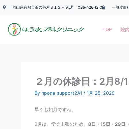
内
岡山県倉敷市浜の茶屋３１２－９
086-426-1210
一般皮膚
容
を
ス
TOP
院
キ
ッ
プ
２月の休診日：2月8/
By
hpone_support2A1
/
1月 25, 2020
早くも如月ですね。
2月は、学会出張のため、
8日・15日・29