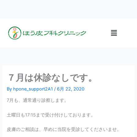
内
容
を
ス
メ
キ
ニ
ッ
ュ
プ
ー
７月は休診なしです。
By
hpone_support2A1
/
6月 22, 2020
7月も、通常通り診察します。
土曜日も17:15まで受け付けしております。
皮膚のご相談は、早めに当院を受診してくださいませ。