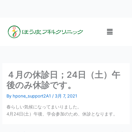
内
容
を
ス
メ
キ
ニ
ッ
ュ
プ
ー
４月の休診日；24日（土）午
後のみ休診です。
By
hpone_support2A1
/
3月 7, 2021
春らしい気候になってまいりました。
4月24日(土）午後、学会参加のため、休診となります。