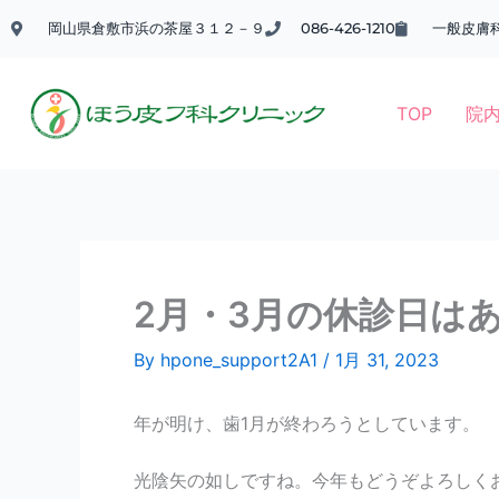
内
岡山県倉敷市浜の茶屋３１２－９
086-426-1210
一般皮膚
容
を
ス
TOP
院
キ
ッ
プ
2月・3月の休診日は
By
hpone_support2A1
/
1月 31, 2023
年が明け、歯1月が終わろうとしています。
光陰矢の如しですね。今年もどうぞよろしく