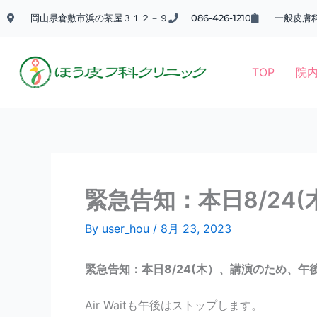
内
岡山県倉敷市浜の茶屋３１２－９
086-426-1210
一般皮膚
容
を
ス
TOP
院
キ
ッ
プ
緊急告知：本日8/24
By
user_hou
/
8月 23, 2023
緊急告知：本日8/24(木）、講演のため、午
Air Waitも午後はストップします。