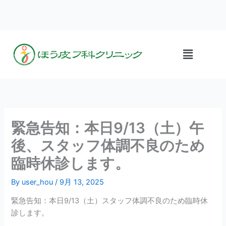
内
容
を
ス
メ
キ
ニ
ッ
ュ
プ
ー
緊急告知：本日9/13（土）午
後、スタッフ体調不良のため
臨時休診します。
By
user_hou
/
9月 13, 2025
緊急告知：本日9/13（土）スタッフ体調不良のため臨時休
診します。